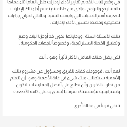
في وضع آليات لتقديم تقارير لأداء الإدارات خلال العام أثناء عملها
بالمشاريع والبرامج ، والذى من خلاله يتم تقييم أداء تلك الإدارات
لمعرفة أهم التحديات التي واجهت التنفيذ وبالتالي اقتراح إجراءات
تصحيحية وخطط تحسين لأداء الإدارات .
بتلك الأسئلة الستة ، وبإجاباتها نكون قد أوجزنا آليات وضع
وتطبيق الخطة الاستراتيجية ، وخصوصاً للجهات الحكومية .
لكن يظل هناك العامل الأكثر تأثيراُ وهو … أنت
نعم أنت ، فوجودك كقائد للفريق ومسؤول عن مشروع بتلك
الأهمية سيتطلب منك شيء في غاية الأهمية وهو : أن تتعلم
من تجارب الآخرين وأن تطلع على أفضل الممارسات لتكون
واستراتيجية مؤسستك نموذجاً يُحتذى به على كافة الأصعدة .
نلتقي قريباً في مقالة أُخرى