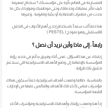
المتسارعة في العالم بأثره على مؤسستك ؟ ستحتاج لمعرفة
كيف تتأثر عملياتك وخدماتك وحتى موظفيك ومواردك بكل ما
يحدث من متغيرات اقتصادية أو بيئية وقانونية …وغيرها
هنا حتماً أنت ستبدأ باستخدام إحدى أهم الأدوات في التحليل
المُستقبلي وهو نموذج ( PESTEL )
رابعاً : إلى ماذا وأين نريد أن نصل ؟
إجابتك عن هذا السؤال ، تعنى أنك وفريق بدأتم في تحديد رؤية
المؤسسة بالإضافة إلى وضع الأهداف الاستراتيجية التي ستدعم
تحقيق تلك الرؤية .
بالمناسبة ، طالما وضعت أهداف استراتيجية حتماً سيكون هناك
مؤشرات قياس لأداء تلك الأهداف والقائمين عليها من الإدارات
التابعة للمؤسسة .
إذاً هنا وضعت رؤيتك وأهدافك الاستراتيجية ومؤشرات الأداء