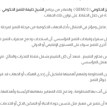
ز الحكومي
( GEM2.0 ) والصادر من برنامج
الشيخ خليفة للتميز الحكومي
– 
دة من خلال الحفاظ على توازن تلك الجهات .
فاعل ومؤثر في الانتقال بأداء الجهات الحكومية من مرحلة التميز لمرحلة ال
 سفراء وقيادات التميز المؤسسي أن استحداث ودمج محفزات التميز ض
ور التقييم ، فبعد أن كان التقييم يشمل فقط القدرات والنتائج ، تم ا
العمل المؤسسي .
المنظومة ولفهم أهميتها فلنتخيل أن إحدى الهيئات أو الجهات قد قر
ائز التميز .
التي أتت بها المنظومة ، وتدمج تلك المعايير بمهامها الرئيسية وأهدافها 
ن تتميز في معيار مثل تحسين جودة الحياة أو التمكين الذكي أو الخدمات ال