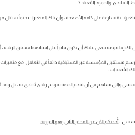
لتقليدي والجمود المُعتاد ؟
يرات مُتسارعة على كافة الأصعدة ، وأن تلك المتغيرات حتماً ستنال من تلك
ك إما فرصة ينبغي عليك أن تكون قادراً على اقتناصها فتحقق الريادة ، أو
رسم مستقبل المؤسسة عبر الاستباقية دائماً في التعامل مع متغيرات
المُتغيرات .
لمؤسسي والتي تساهم في أن تقدم الجهة نموذج ريادي يُحتذى به ، بل وقد
مؤسسي ،
أُحدثكم الآن عن المحفز الثاني وهو المرونة