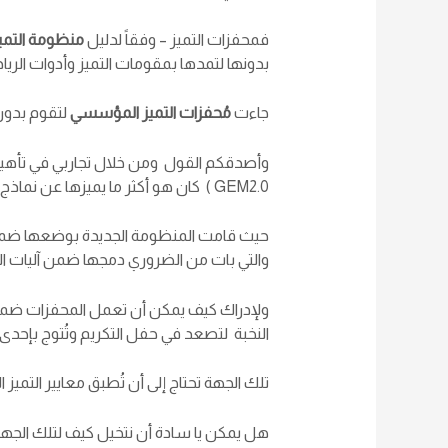
فمحفزات التميز – وفقاً لدليل
منظومة التمي
بدونها لتمدها بمقومات التميز وأدوات الريا
جاءت
مُحفزات التميز المؤسسي
لتقوم بدور 
وأصدقكم القول ومن خلال تجاربي في تأهيل
GEM2.0 ) كان هو أكثر ما يميزها عن نماذج أخرى للتميز سواء على المستوى الإقليمي أو الدولي .
حيث قامت المنظومة الجديدة بوضعها ضمن محا
والتي بات من الضروري دمجها ضمن آليات 
ولإدراك كيف يمكن أن تعمل المحفزات ضمن 
النخبة لتصعد في حفل التكريم وتُتوج بإحدى جو
تلك الجهة تحتاج إلى أن تُطبق معايير التميز 
هل يمكن يا سادة أن نتخيل كيف لتلك الجهة أ