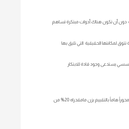
ت دون أن تكون هناك أدوات مبتكرة تساهم
توق لمكانتها الحقيقية التي تليق بها
 مؤسسي يستدعى وجود قادة للابتكار
اقترب موعد التقييم للعديد من الجهات الحكومية سواء بالجوائز الداخلية او الحكومية ، والمحفزات التي ذكرتها تشكل محوراً هاماً بالتقييم يزن مامقدراه 20% من