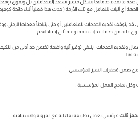
 جهة ما تقدم خدماتها بشكل متميز يسعد المتعاملين بل ويفوق توقعاتهم
ة أي آليات للتعامل مع تلك الأزمة ( حدث هذا فعلياً أثناء جائحة كوفيد- 19 
، قد يتوقف تقديم الخدمات للمتعاملين أو حتى يتباطأ معدلها الزمني ووق
ون عليه من خدمات ذات قيمة نوعية تُلبي احتياجاتهم .
ال وتقديم الخدمات . ينبغي توفير آلية واضحة تضمن حد أدنى من التكيف م
 لها .
ني من ضمن مُحفزات التميز المؤسسي
 وكل نماذج العمل المؤسسية .
محفز ثالث
و رئيسي يعمل بطريقة تفاعلية مع المرونة والاستباقية