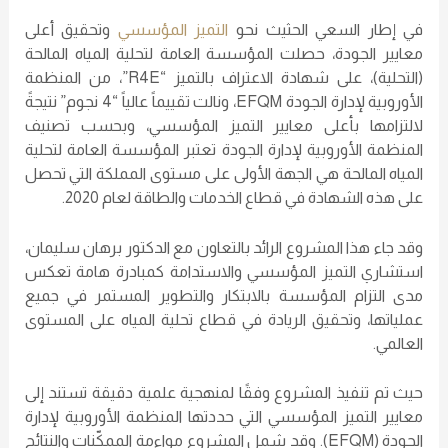
في إطار السعي الحثيث نحو
التميز المؤسسي
وتحقيق أعلى
معايير الجودة، حصلت المؤسسة العامة لتحلية المياه المالحة
(التحلية)، على شهادة الاعتراف بالتميز “R4E”، من المنظمة
الأوروبية لإدارة الجودة EFQM، ونالت تقييماً عالياً “4 نجوم” نتيجةً
لالتزامها بأعلى معايير التميز المؤسسي، وبحسب تصنيف
المنظمة الأوروبية لإدارة الجودة تعتبر المؤسسة العامة لتحلية
المياه المالحة هي الجهة الأولى على مستوى المملكة التي تحصل
على هذه الشهادة في قطاع الخدمات والطاقة لعام 2020.
وقد جاء هذا المشروع الرائد بالتعاون مع الدكتور برهان سليمان،
استشاري التميز المؤسسي والاستدامة كمبادرة هامة تعكس
مدى التزام المؤسسة بالابتكار والتطوير المستمر في جميع
عملياتها، وتحقيق الريادة في قطاع تحلية المياه على المستوى
العالمي.
حيث تم تنفيذ المشروع وفقًا لمنهجية علمية دقيقة تستند إلى
معايير التميز المؤسسي التي حددتها المنظمة الأوروبية لإدارة
الجودة (EFQM). وقد شمل المشروع مواءمة الممكّنات والنتائج