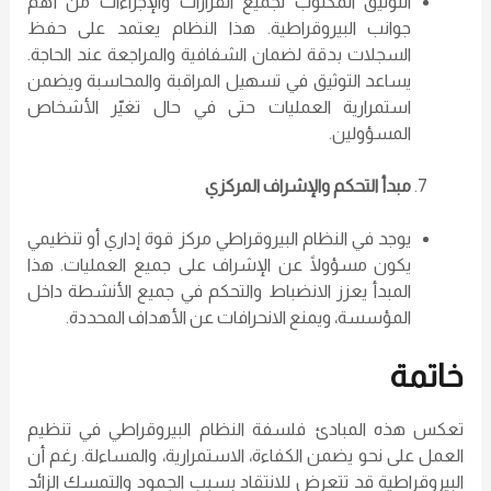
التوثيق المكتوب لجميع القرارات والإجراءات من أهم
جوانب البيروقراطية. هذا النظام يعتمد على حفظ
السجلات بدقة لضمان الشفافية والمراجعة عند الحاجة.
يساعد التوثيق في تسهيل المراقبة والمحاسبة ويضمن
استمرارية العمليات حتى في حال تغيّر الأشخاص
المسؤولين.
مبدأ التحكم والإشراف المركزي
يوجد في النظام البيروقراطي مركز قوة إداري أو تنظيمي
يكون مسؤولًا عن الإشراف على جميع العمليات. هذا
المبدأ يعزز الانضباط والتحكم في جميع الأنشطة داخل
المؤسسة، ويمنع الانحرافات عن الأهداف المحددة.
خاتمة
تعكس هذه المبادئ فلسفة النظام البيروقراطي في تنظيم
العمل على نحو يضمن الكفاءة، الاستمرارية، والمساءلة. رغم أن
البيروقراطية قد تتعرض للانتقاد بسبب الجمود والتمسك الزائد