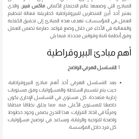
المبادئ التي وضعها عالم الاجتماع الألماني
ماكس فيبر
، والذي
يعتبر أحد أبرز المنظرين للبيروقراطية كطريقة فعالة لتنظيم
العمل في المؤسسات. تهدف هذه المبادئ إلى تحقيق الكفاءة
والفعالية في الأداء من خلال وضع قواعد صارمة تضمن العمل
وفق أنظمة ثابتة وقوانين محددة. فيما يلي
أهم مبادئ البيروقراطية
التسلسل الهرمي الواضح
يعد التسلسل الهرمي أحد أهم مبادئ البيروقراطية،
حيث يتم تقسيم السلطة والمسؤوليات وفق مستويات
إدارية متعددة. كل مستوى في التسلسل الإداري يكون
خاضعًا للمستوى الأعلى منه، مما يخلق نظامًا منظمًا
ومرتّبًا في اتخاذ القرارات. هذا التدرج يضمن وجود خطوط
واضحة للتوجيه والرقابة، ويساعد في توضيح مسؤوليات
كل فرد داخل المؤسسة.